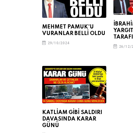
İBRAHİ
MEHMET PAMUK'U
YARGI
VURANLAR BELLİ OLDU
TARAF
29/10/2024
26/12/
KATLİAM GİBİ SALDIRI
DAVASINDA KARAR
GÜNÜ