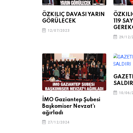
ÖZKILIÇ DAVASI YARIN
ÖZKILI
GÖRÜLECEK
119 SA
GEREK
12/07/2023
29/12/
GAZETE
SALDIR
10/06/
İMO Gaziantep Şubesi
Başkomiser Nevzat'ı
ağırladı
27/12/2024