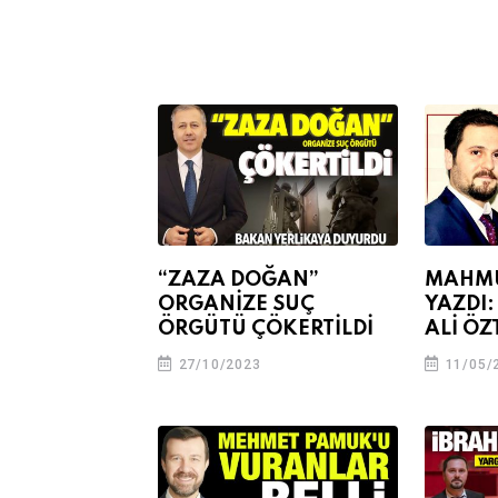
“ZAZA DOĞAN”
MAHMU
ORGANİZE SUÇ
YAZDI
ÖRGÜTÜ ÇÖKERTİLDİ
ALİ Ö
27/10/2023
11/05/