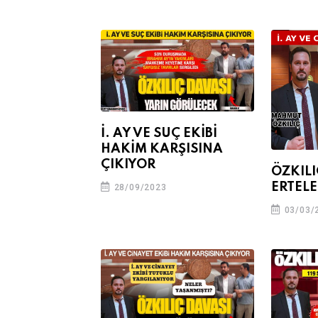
İ. AY VE SUÇ EKİBİ
HAKİM KARŞISINA
ÇIKIYOR
ÖZKILI
ERTELE
28/09/2023
03/03/