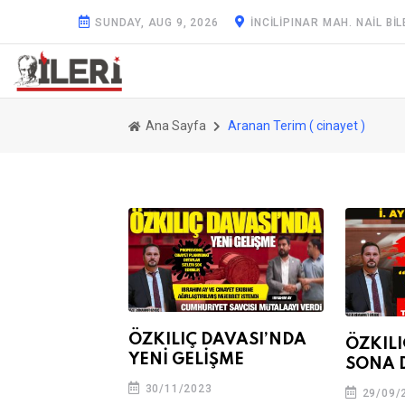
SUNDAY, AUG 9, 2026
İNCILIPINAR MAH. NAIL BIL
Ana Sayfa
Aranan Terim ( cinayet )
ÖZKILIÇ DAVASI’NDA
ÖZKILI
YENİ GELİŞME
SONA 
30/11/2023
29/09/