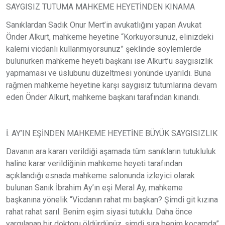
SAYGISIZ TUTUMA MAHKEME HEYETİNDEN KINAMA
Sanıklardan Sadık Onur Mert’in avukatlığını yapan Avukat
Önder Alkurt, mahkeme heyetine “Korkuyorsunuz, elinizdeki
kalemi vicdanlı kullanmıyorsunuz” şeklinde söylemlerde
bulunurken mahkeme heyeti başkanı ise Alkurt’u saygısızlık
yapmaması ve üslubunu düzeltmesi yönünde uyarıldı. Buna
rağmen mahkeme heyetine karşı saygısız tutumlarına devam
eden Önder Alkurt, mahkeme başkanı tarafından kınandı.
İ. AY’IN EŞİNDEN MAHKEME HEYETİNE BÜYÜK SAYGISIZLIK
Davanın ara kararı verildiği aşamada tüm sanıkların tutukluluk
haline karar verildiğinin mahkeme heyeti tarafından
açıklandığı esnada mahkeme salonunda izleyici olarak
bulunan Sanık İbrahim Ay’ın eşi Meral Ay, mahkeme
başkanına yönelik “Vicdanın rahat mı başkan? Şimdi git kızına
rahat rahat sarıl. Benim eşim siyasi tutuklu. Daha önce
yargılanan bir doktoru öldürdünüz, şimdi sıra benim kocamda”