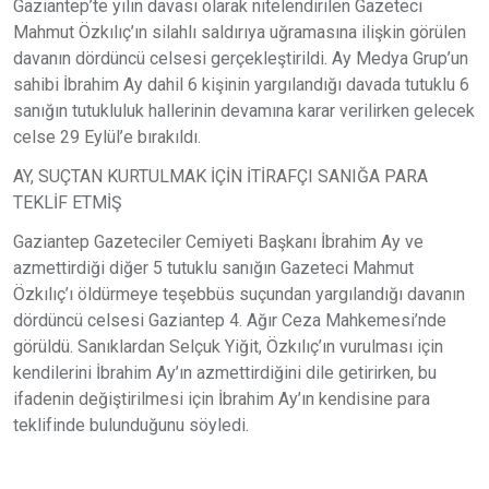
Gaziantep’te yılın davası olarak nitelendirilen Gazeteci
Mahmut Özkılıç’ın silahlı saldırıya uğramasına ilişkin görülen
davanın dördüncü celsesi gerçekleştirildi. Ay Medya Grup’un
sahibi İbrahim Ay dahil 6 kişinin yargılandığı davada tutuklu 6
sanığın tutukluluk hallerinin devamına karar verilirken gelecek
celse 29 Eylül’e bırakıldı.
AY, SUÇTAN KURTULMAK İÇİN İTİRAFÇI SANIĞA PARA
TEKLİF ETMİŞ
Gaziantep Gazeteciler Cemiyeti Başkanı İbrahim Ay ve
azmettirdiği diğer 5 tutuklu sanığın Gazeteci Mahmut
Özkılıç’ı öldürmeye teşebbüs suçundan yargılandığı davanın
dördüncü celsesi Gaziantep 4. Ağır Ceza Mahkemesi’nde
görüldü. Sanıklardan Selçuk Yiğit, Özkılıç’ın vurulması için
kendilerini İbrahim Ay’ın azmettirdiğini dile getirirken, bu
ifadenin değiştirilmesi için İbrahim Ay’ın kendisine para
teklifinde bulunduğunu söyledi.