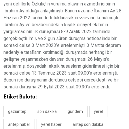
yeni delillerle Özkılıç’ın vurulma olayının azmettiricisinin
İbrahim Ay olduğu anlaşılmıştı. Bunun üzerine İbrahim Ay 28
Haziran 2022 tarihinde tutuklanarak cezaevine konulmuştu.
İbrahim Ay ve beraberindeki 5 kişilik cinayet ekibinin
yargılamasının ilk duruşması 8-9 Aralık 2022 tarihinde
gerçekleştirilmiş ve 2 gün süren duruşma neticesinde bir
sonraki celse 3 Mart 2023’e ertelenmişti. 3 Mart’ta deprem
nedeniyle tarafların katılmadığı duruşmada herhangi bir
gelişme yaşanmazken davanın duruşması 26 Mayıs’a
ertelenmiş, dosyadaki eksik hususların giderilmesi için bir
sonraki celse 13 Temmuz 2023 saat 09.00’a ertelenmişti.
Bugün ise duruşmanın dördüncü celsesi gerçekleşti ve bir
sonraki duruşma 29 Eylül 2023 saat 09.30’a ertelendi.
Etiket Bulutu:
gaziantep
son dakika
gündem
yerel
antep haber
yerel haber
antep son dakika