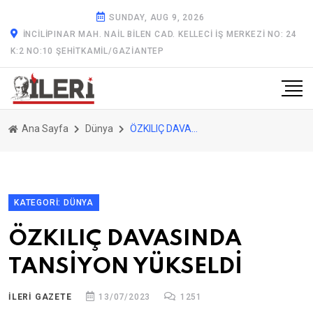
SUNDAY, AUG 9, 2026
İNCILIPINAR MAH. NAIL BILEN CAD. KELLECI İŞ MERKEZI NO: 24
K:2 NO:10 ŞEHITKAMIL/GAZİANTEP
Ana Sayfa
Dünya
ÖZKILIÇ DAVASINDA TANSİYON YÜKSELDİ
KATEGORI: DÜNYA
ÖZKILIÇ DAVASINDA
TANSİYON YÜKSELDİ
ILERİ GAZETE
13/07/2023
1251