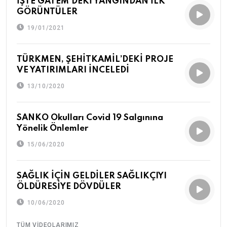
İŞTE GATEM'DEKİ YANGINDAN İLK
GÖRÜNTÜLER
19/01/2021
TÜRKMEN, ŞEHİTKAMİL’DEKİ PROJE
VE YATIRIMLARI İNCELEDİ
13/10/2020
SANKO Okulları Covid 19 Salgınına
Yönelik Önlemler
15/06/2020
SAĞLIK İÇİN GELDİLER SAĞLIKÇIYI
ÖLDÜRESİYE DÖVDÜLER
10/06/2020
TÜM VIDEOLARIMIZ