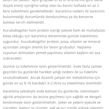
düşük enerji içeriğine sahip olan bu besini haftada en az 2
kere tüketilmesi gerekmektedir. Karantina nedeni ile tazesinin
bulunmadığı durumlarda dondurulmuş ya da konserve
balıklar tercih edilmelidir.
Kurubaklagiller hem protein içeriği yüksek hem de muhafazası
kolay olduğu için karantina döneminde günlük tüketilmesi
uygundur. Kurubaklagiller protein, posa, vitamin ve mineral
açısından zengin önemli bir besin grubudur. Haşlama
suyunun atılmadan yemek yapılması vitamin kaybını en aza
indirecektir.
Günlük su tüketimine özen gösterilmelidir. Evde fazla zaman
geçirilen bu günlerde hareket azlığı nedeni ile su tüketimi
unutulmaktadır. Ancak düzenli çalışan bir metabolizma için
günde en az 8-10 bardak(1.5-2 litre) su tüketilmesi önemlidir.
Karantina sebebiyle evde kalınan bu günlerde, istenmeyen
ağırlık artışlarının da önüne geçilmesi için sağlıklı ve dengeli
beslenmeye özen gösterilmelidir. Şeker ve şekerli yiyecek ve
içecekler, hamur işi ürünler, yağ ve tuz içeriği yüksek işlenmiş