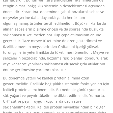
kaynaklardır. Bunun yanı sıra antioksidan vitaminlerden de
zengin olması bağışıklık sisteminin desteklenmesi açısından
önemlidir. Karantina döneminde çabuk bozulacak sebze ve
meyveler yerine daha dayanıklı ya da henüz tam
olgunlaşmamış ürünler tercih edilmelidir. Büyük miktarlarda
alınan sebzelerin pişirme öncesi ya da sonrasında buzlukta
saklanması tüketilmeden bozulup çöpe atılmasının önüne
geçecektir. Taze meyve tüketimine de özen gösterilmesi ve
özellikle mevsim meyvelerinden C vitamini içeriği yüksek
turunçgillerin yeterli miktarda tüketilmesi önemlidir. Meyve ve
sebzelerin buzdolabında, bozulma riski olanları dondurularak
veya konserve yapılarak saklanması oluşacak gıda atıklarının
önüne geçilmesine yardımcı olacaktır.
Bu dönemde yeterli ve kaliteli protein alımına özen
gösterilmelidir. Özellikle bağışıklık sisteminin fonksiyonları için
kaliteli protein alımı önemlidir. Bu nedenle günlük yumurta,
süt, yoğurt ve peynir tüketimine dikkat edilmelidir. Yumurta,
UHT süt ve peynir uygun koşullarda uzun süre
saklanabilmektedir. Kaliteli protein kaynaklarından bir diğer
besin ise balıktır. Aynı gruptaki et ve et ürünlerine göre daha