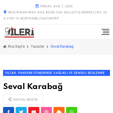
FRIDAY, AUG 7, 2026
İNCILIPINAR MAH. NAIL BILEN CAD. KELLECI İŞ MERKEZI NO: 24
K:2 NO:10 ŞEHITKAMIL/GAZİANTEP
Ana Sayfa
Yazarlar
Seval Karabağ
YAZAR: PANDEMİ DÖNEMİNDE SAĞLIKLI VE DENGELİ BESLENME
ÖNERİLİERİ
Seval Karabağ
SOSYAL MEDYA