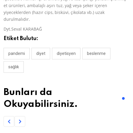
et ürünleri, ambalajlı aşırı tuz, yağ veya şeker içeren
yiyeceklerden (hazır cips, bisküvi, çikolata vb.) uzak
durulmalıdır.
Dyt.Seval KARABAĞ
Etiket Bulutu:
pandemi
diyet
diyetisyen
beslenme
sağlık
Bunları da
Okuyabilirsiniz.