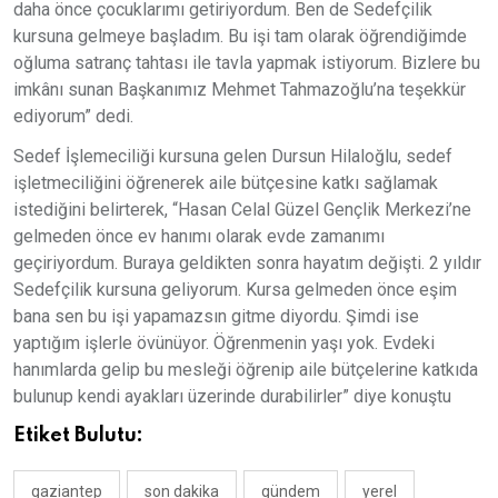
daha önce çocuklarımı getiriyordum. Ben de Sedefçilik
kursuna gelmeye başladım. Bu işi tam olarak öğrendiğimde
oğluma satranç tahtası ile tavla yapmak istiyorum. Bizlere bu
imkânı sunan Başkanımız Mehmet Tahmazoğlu’na teşekkür
ediyorum” dedi.
Sedef İşlemeciliği kursuna gelen Dursun Hilaloğlu, sedef
işletmeciliğini öğrenerek aile bütçesine katkı sağlamak
istediğini belirterek, “Hasan Celal Güzel Gençlik Merkezi’ne
gelmeden önce ev hanımı olarak evde zamanımı
geçiriyordum. Buraya geldikten sonra hayatım değişti. 2 yıldır
Sedefçilik kursuna geliyorum. Kursa gelmeden önce eşim
bana sen bu işi yapamazsın gitme diyordu. Şimdi ise
yaptığım işlerle övünüyor. Öğrenmenin yaşı yok. Evdeki
hanımlarda gelip bu mesleği öğrenip aile bütçelerine katkıda
bulunup kendi ayakları üzerinde durabilirler” diye konuştu
Etiket Bulutu:
gaziantep
son dakika
gündem
yerel