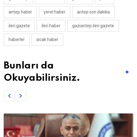
antep haber
yerel haber
antep son dakika
ileri gazete
ileri haber
gaziantep ileri gazete
haberler
sıcak haber
Bunları da
Okuyabilirsiniz.