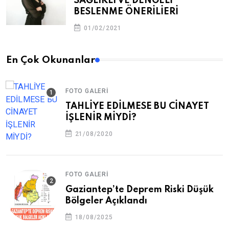
SAĞLIKLI VE DENGELİ
BESLENME ÖNERİLİERİ
01/02/2021
En Çok Okunanlar
FOTO GALERI
TAHLİYE EDİLMESE BU CİNAYET
İŞLENİR MİYDİ?
21/08/2020
FOTO GALERI
Gaziantep’te Deprem Riski Düşük
Bölgeler Açıklandı
18/08/2025