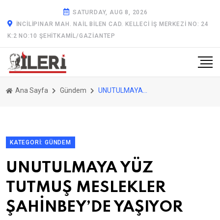
SATURDAY, AUG 8, 2026
İNCILIPINAR MAH. NAIL BILEN CAD. KELLECI İŞ MERKEZI NO: 24
K:2 NO:10 ŞEHITKAMIL/GAZİANTEP
Ana Sayfa
Gündem
UNUTULMAYA YÜZ TUTMUŞ MESLEKLER ŞAHİNBEY’DE YAŞIYOR
KATEGORI: GÜNDEM
UNUTULMAYA YÜZ
TUTMUŞ MESLEKLER
ŞAHİNBEY’DE YAŞIYOR