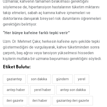
Uzmanlar, kahvenin tamamen bırakılması gerektiğini
söylemese de, hipertansiyon hastalarının tüketim miktarını
takip etmeleri, sabah aç karnına kahve içmemeleri ve
doktorlarına danışarak bireysel risk durumlarını öğrenmeleri
gerektiğini belirtiyor.
“Her bünye kafeine farklı tepki verir”
Uzm. Dr. Mehmet Çakır, herkesin kafeine aynı şekilde tepki
göstermediğini de vurgulayarak, kahve tüketiminden sonra
çarpıntı, baş ağrısı veya tansiyon yükselmesi hisseden
kişilerin mutlaka bir uzmana başvurması gerektiğini söyledi.
Etiket Bulutu:
gaziantep
son dakika
gündem
yerel
antep haber
yerel haber
antep son dakika
ileri gazete
ileri haber
gaziantep ileri gazete