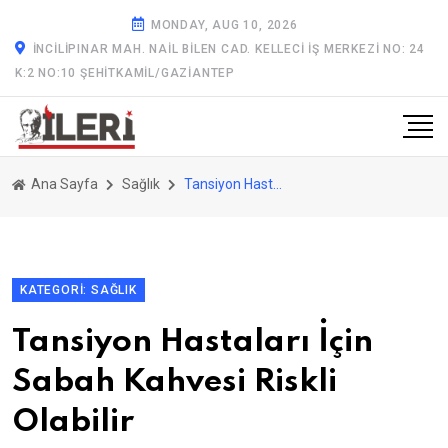
MONDAY, AUG 10, 2026
İNCILIPINAR MAH. NAIL BILEN CAD. KELLECI İŞ MERKEZI NO: 24
K:2 NO:10 ŞEHITKAMIL/GAZİANTEP
Ana Sayfa
Sağlık
Tansiyon Hastaları İçin Sabah Kahvesi Riskli Olabilir
KATEGORI: SAĞLIK
Tansiyon Hastaları İçin
Sabah Kahvesi Riskli
Olabilir