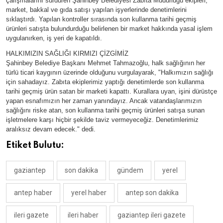
çalışmalarını sürdüren Şahinbey Belediyesi Zabıta Müdürlüğü ekipleri,
market, bakkal ve gıda satışı yapılan işyerlerinde denetimlerini
sıklaştırdı. Yapılan kontroller sırasında son kullanma tarihi geçmiş
ürünleri satışta bulundurduğu belirlenen bir market hakkında yasal işlem
uygulanırken, iş yeri de kapatıldı.
HALKIMIZIN SAĞLIĞI KIRMIZI ÇİZGİMİZ
Şahinbey Belediye Başkanı Mehmet Tahmazoğlu, halk sağlığının her
türlü ticari kaygının üzerinde olduğunu vurgulayarak, "Halkımızın sağlığı
için sahadayız. Zabıta ekiplerimiz yaptığı denetimlerde son kullanma
tarihi geçmiş ürün satan bir marketi kapattı. Kurallara uyan, işini dürüstçe
yapan esnafımızın her zaman yanındayız. Ancak vatandaşlarımızın
sağlığını riske atan, son kullanma tarihi geçmiş ürünleri satışa sunan
işletmelere karşı hiçbir şekilde taviz vermeyeceğiz. Denetimlerimiz
aralıksız devam edecek." dedi.
Etiket Bulutu:
gaziantep
son dakika
gündem
yerel
antep haber
yerel haber
antep son dakika
ileri gazete
ileri haber
gaziantep ileri gazete