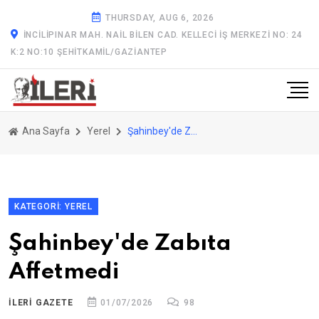
THURSDAY, AUG 6, 2026
İNCILIPINAR MAH. NAIL BILEN CAD. KELLECI İŞ MERKEZI NO: 24
K:2 NO:10 ŞEHITKAMIL/GAZİANTEP
Ana Sayfa
Yerel
Şahinbey'de Zabıta Affetmedi
KATEGORI: YEREL
Şahinbey'de Zabıta
Affetmedi
ILERİ GAZETE
01/07/2026
98