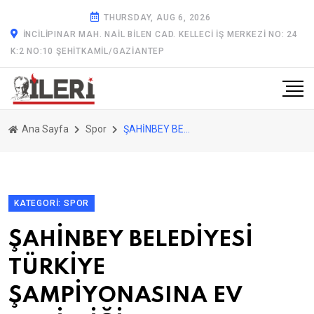
THURSDAY, AUG 6, 2026
İNCILIPINAR MAH. NAIL BILEN CAD. KELLECI İŞ MERKEZI NO: 24
K:2 NO:10 ŞEHITKAMIL/GAZİANTEP
Ana Sayfa
Spor
ŞAHİNBEY BELEDİYESİ TÜRKİYE ŞAMPİYONASINA EV SAHİPLİĞİ YAPTI
KATEGORI: SPOR
ŞAHİNBEY BELEDİYESİ
TÜRKİYE
ŞAMPİYONASINA EV