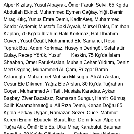
Alper Kızıltaş, Yusuf Albayrak, Ömer Faruk Selvi, 65 Kg’da
Abdullah Ekinci, Muhammed Eymen Çağtay, Yiğit Demir,
Miraç Kılıç, Yunus Emre Demir, Kadir Ateş, Muhammed
Serdar Aydemir, Mustafa Baki Ayvalı, Mürsel Balcı, Emirhan
Kaptan, 70 Kg’da İbrahim Halil Korkmaz, Halil İbrahim
Güven, Yusuf Özgül, Muhammed Efe Samancı, Resul
Toprak Boz, Adem Korkmaz, Hüseyin Deringöl, Selahattin
Gülay, Recep Yörük, Yusuf Keskin, 75 Kg’da İslam
Shaaban, Ömer FarukArslan, Muhsin Cehar Yıldırım, Deniz
Mert Özgenç, Muhammed Ali Çam, Rüzgar Baran
Aslanoğlu, Muhammet Muhsin Milisoğlu, Ali Alp Arslan,
Cesur Efe Dikmen, Yağız Efe Arslan, 80 Kg’da Tuğrahan
Göçen, Muhammed Ali Tatlı, Mustafa Karadaş, Aykan
Başbey, Ziver Bacaksız, Ramazan Sungur, Hamit Gümüş,
Salih Karamahmutoğlu, Ali Rıza Demir, Kenan Doğru 85
Kg’da Berkay Uygan, Ramazan Sezer Cüce, Mahmut
Kerem Engin, Ebubekir Barut, İlker Demirkıran, Alperen
Tuğra Atik, Ömür Efe Es, Utku Miraç Karabulut, Batuhan