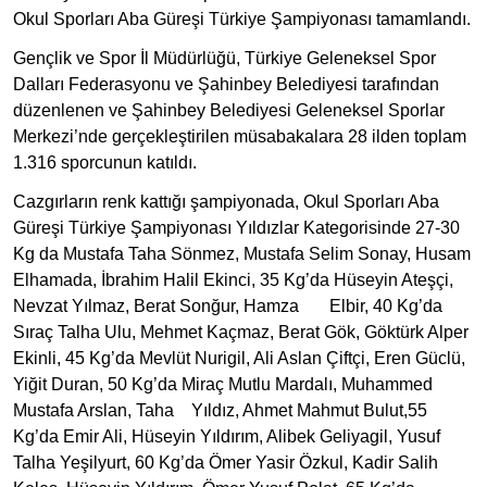
Okul Sporları Aba Güreşi Türkiye Şampiyonası tamamlandı.
Gençlik ve Spor İl Müdürlüğü, Türkiye Geleneksel Spor
Dalları Federasyonu ve Şahinbey Belediyesi tarafından
düzenlenen ve Şahinbey Belediyesi Geleneksel Sporlar
Merkezi’nde gerçekleştirilen müsabakalara 28 ilden toplam
1.316 sporcunun katıldı.
Cazgırların renk kattığı şampiyonada, Okul Sporları Aba
Güreşi Türkiye Şampiyonası Yıldızlar Kategorisinde 27-30
Kg da Mustafa Taha Sönmez, Mustafa Selim Sonay, Husam
Elhamada, İbrahim Halil Ekinci, 35 Kg’da Hüseyin Ateşçi,
Nevzat Yılmaz, Berat Sonğur, Hamza Elbir, 40 Kg’da
Sıraç Talha Ulu, Mehmet Kaçmaz, Berat Gök, Göktürk Alper
Ekinli, 45 Kg’da Mevlüt Nurigil, Ali Aslan Çiftçi, Eren Güclü,
Yiğit Duran, 50 Kg’da Miraç Mutlu Mardalı, Muhammed
Mustafa Arslan, Taha Yıldız, Ahmet Mahmut Bulut,55
Kg’da Emir Ali, Hüseyin Yıldırım, Alibek Geliyagil, Yusuf
Talha Yeşilyurt, 60 Kg’da Ömer Yasir Özkul, Kadir Salih