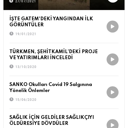
27/07/2021
İŞTE GATEM'DEKİ YANGINDAN İLK
GÖRÜNTÜLER
19/01/2021
TÜRKMEN, ŞEHİTKAMİL’DEKİ PROJE
VE YATIRIMLARI İNCELEDİ
13/10/2020
SANKO Okulları Covid 19 Salgınına
Yönelik Önlemler
15/06/2020
SAĞLIK İÇİN GELDİLER SAĞLIKÇIYI
ÖLDÜRESİYE DÖVDÜLER