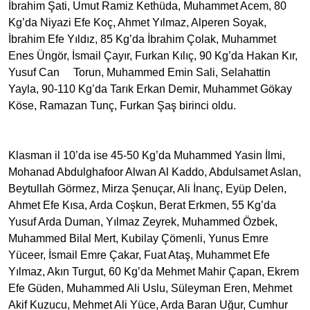
İbrahim Şati, Umut Ramiz Kethüda, Muhammet Acem, 80
Kg’da Niyazi Efe Koç, Ahmet Yılmaz, Alperen Soyak,
İbrahim Efe Yıldız, 85 Kg’da İbrahim Çolak, Muhammet
Enes Üngör, İsmail Çayır, Furkan Kılıç, 90 Kg’da Hakan Kır,
Yusuf Can Torun, Muhammed Emin Sali, Selahattin
Yayla, 90-110 Kg’da Tarık Erkan Demir, Muhammet Gökay
Köse, Ramazan Tunç, Furkan Şaş birinci oldu.
Klasman il 10’da ise 45-50 Kg’da Muhammed Yasin İlmi,
Mohanad Abdulghafoor Alwan Al Kaddo, Abdulsamet Aslan,
Beytullah Görmez, Mirza Şenuçar, Ali İnanç, Eyüp Delen,
Ahmet Efe Kısa, Arda Coşkun, Berat Erkmen, 55 Kg’da
Yusuf Arda Duman, Yılmaz Zeyrek, Muhammed Özbek,
Muhammed Bilal Mert, Kubilay Çömenli, Yunus Emre
Yüceer, İsmail Emre Çakar, Fuat Ataş, Muhammet Efe
Yılmaz, Akın Turgut, 60 Kg’da Mehmet Mahir Çapan, Ekrem
Efe Güden, Muhammed Ali Uslu, Süleyman Eren, Mehmet
Akif Kuzucu, Mehmet Ali Yüce, Arda Baran Uğur, Cumhur