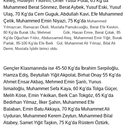
Keleş, Hüseyin Yıldırım, Ömer Yusuf Polat, 65 Kg’da
Muhammed Berat Sönmez, Berat Aybek, Yusuf Eski, Yusuf
Ulaş, 70 Kg’da Cem Guguk, Abdullah Kavi, Efe Muhammed
Çelik, Muhammed Emin Niyazi, 75 Kg’da
Muhammed
Yılmazcan, Ramazan Ökeli, Mustafa Pamukcuoğlu, Berat Efe Keskin,
80 Kg’da Burak Ulu, Mehmet Gök, Hasan Emre, Berat Çolak, 85
Kg’da Oğuzhan Yıldız, Abdussamed Ateş, Muhammed Emir Yiğit, Burak
Parlak, 85-100 Kg’da Efe Berk Gül, Muhammet Ali Yılmaz, Bilal Ali
Demir, Mustafa İşbilir birinci oldu.
Gençler Klasmanında ise 45-50 Kg’da İbrahim Serpiloğlu,
Hamza Ediş, Beytullah Yiğit Akpolat, Birhat Onay 55 Kg’da
Ahmet Ensar Akbaş, Mehmed Emin Şanlı, Yunus
İsmailoğlu, Muhammet Sefa Kaya, 60 Kg’da Tolga Güçer,
Melih Köse, Emin Yıkılkan, Berk Can Tokgöz, 65 Kg’da
Bedirhan Yilmaz, İlker Şahin, Muhammed Efe
Balaban, Emin Batu Akkaya, 70 Kg’da Muhammet Ali
Uyduran, Muhammed Kerem Zeytun, Muhammed Bilal
Atabey, Samet Yiğit Taşkın, 75 Kg’da Rüstem Öztürk,