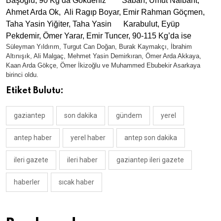
Başoğlu, 90 Kg’da Gökdeniz Saban, Umut Nalbant,
Ahmet Arda Ok, Ali Ragıp Boyar, Emir Rahman Göçmen,
Taha Yasin Yiğiter, Taha Yasin Karabulut, Eyüp
Pekdemir, Ömer Yarar, Emir Tuncer, 90-115 Kg’da ise
Süleyman Yıldırım, Turgut Can Doğan, Burak Kaymakçı, İbrahim
Altınışık, Ali Malgaç, Mehmet Yasin Demirkıran, Ömer Arda Akkaya,
Kaan Arda Gökçe, Ömer İkizoğlu ve Muhammed Ebubekir Asarkaya
birinci oldu.
Etiket Bulutu:
gaziantep
son dakika
gündem
yerel
antep haber
yerel haber
antep son dakika
ileri gazete
ileri haber
gaziantep ileri gazete
haberler
sıcak haber