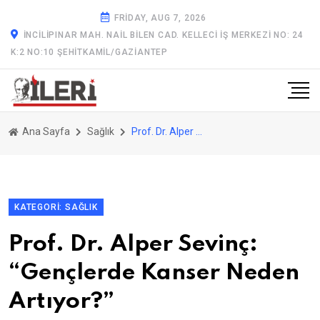
FRIDAY, AUG 7, 2026
İNCILIPINAR MAH. NAIL BILEN CAD. KELLECI İŞ MERKEZI NO: 24
K:2 NO:10 ŞEHITKAMIL/GAZİANTEP
Ana Sayfa
Sağlık
Prof. Dr. Alper Sevinç: “Gençlerde Kanser Neden Artıyor?”
KATEGORI: SAĞLIK
Prof. Dr. Alper Sevinç:
“Gençlerde Kanser Neden
Artıyor?”