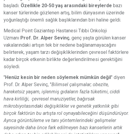
başladı.
Özellikle 20-50 yaş arasındaki bireylerde
bazı
kanser türlerinde gözlenen artış, bilim dünyasının üzerinde
yoğunlaştığı önemli sağlık başlıklarından biri haline geldi.
Medical Point Gaziantep Hastanesi Tıbbi Onkoloji
Uzmanı
Prof. Dr. Alper Sevinç
, genç yaşta görülen kanser
vakalarındaki artışın tek bir nedene bağlanamayacağını
belirterek, yaşam tarzı değişikliklerinden çevresel faktörlere
kadar birçok etkenin birlikte değerlendirilmesi gerektiğini
söyledi.
"
Henüz kesin bir neden söylemek mümkün değil
" diyen
Prof. Dr. Alper Sevinç, "
Bilimsel çalışmalar; obezite,
hareketsiz yaşam, işlenmiş gıdaların fazla tüketimi
,
ciddi
hava kirliliği,
çevresel maruziyetler, bağırsak
mikrobiyotasındaki değişiklikler ve genetik yatkınlık gibi
birçok faktörün bu artışta rol oynayabileceğini düşündürüyor.
Ayrıca görüntüleme ve tanı yöntemlerindeki gelişmeler
sayesinde daha önce fark edilmeyen bazı kanserlerin artık