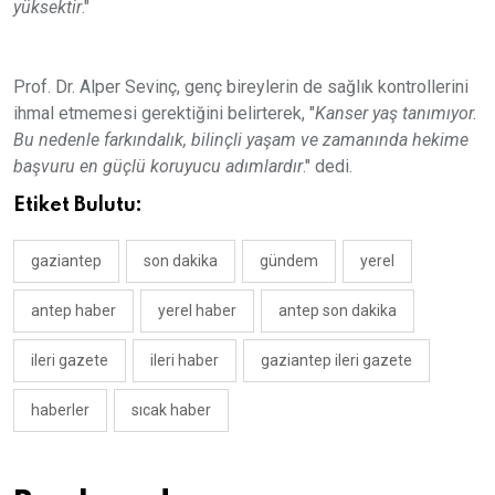
yüksektir
."
Prof. Dr. Alper Sevinç, genç bireylerin de sağlık kontrollerini
ihmal etmemesi gerektiğini belirterek, "
Kanser yaş tanımıyor.
Bu nedenle farkındalık, bilinçli yaşam ve zamanında hekime
başvuru en güçlü koruyucu adımlardır
." dedi.
Etiket Bulutu:
gaziantep
son dakika
gündem
yerel
antep haber
yerel haber
antep son dakika
ileri gazete
ileri haber
gaziantep ileri gazete
haberler
sıcak haber