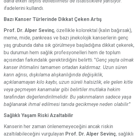
daha erken teşhis edilebilmesi de istatistiklere yansıyor
."
ifadelerini kullandı.
Bazı Kanser Türlerinde Dikkat Çeken Artış
Prof. Dr. Alper Sevinç
, özellikle kolorektal (kalın bağırsak),
meme, mide, pankreas ve bazı jinekolojik kanserlerin genç
yaş grubunda daha sık görülmeye başladığına dikkat çekerek,
bu durumun hem sağlık profesyonelleri hem de toplum
açısından farkındalık gerektirdiğini belirtti. "
Genç yaşta olmak
kanser ihtimalini tamamen ortadan kaldırmaz. Uzun süren
karın ağrısı, dışkılama alışkanlığında değişiklik,
açıklanamayan kilo kaybı, uzun süreli halsizlik, ele gelen kitle
veya geçmeyen kanamalar gibi belirtiler mutlaka hekim
tarafından değerlendirilmelidir. Bu yakınmaların sadece yaşa
bağlanarak ihmal edilmesi tanıda gecikmeye neden olabilir
."
Sağlıklı Yaşam Riski Azaltabilir
Kanserin her zaman önlenemeyeceğini ancak riskin
azaltılabileceğini vurgulayan
Prof. Dr. Alper Sevinç
, sağlıklı