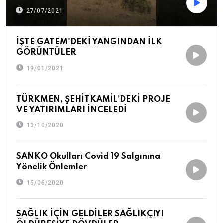
27/07/2021
İŞTE GATEM'DEKİ YANGINDAN İLK
GÖRÜNTÜLER
19/01/2021
TÜRKMEN, ŞEHİTKAMİL’DEKİ PROJE
VE YATIRIMLARI İNCELEDİ
13/10/2020
SANKO Okulları Covid 19 Salgınına
Yönelik Önlemler
15/06/2020
SAĞLIK İÇİN GELDİLER SAĞLIKÇIYI