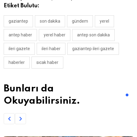
Etiket Bulutu:
gaziantep
son dakika
gündem
yerel
antep haber
yerel haber
antep son dakika
ileri gazete
ileri haber
gaziantep ileri gazete
haberler
sıcak haber
Bunları da
Okuyabilirsiniz.