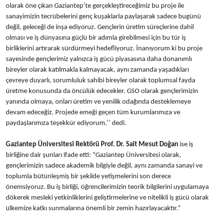
olarak öne çıkan Gaziantep’te gerçekleştireceğimiz bu proje ile
sanayimizin tecrübelerini genç kuşaklarla paylaşarak sadece bugünü
değil, geleceği de inşa ediyoruz. Gençlerin üretim süreçlerine dahil
olması ve iş dünyasına güçlü bir adımla girebilmesi için bu tür iş
birliklerini artırarak sürdürmeyi hedefliyoruz. İnanıyorum ki bu proje
sayesinde gençlerimiz yalnızca iş gücü piyasasına daha donanımlı
bireyler olarak katılmakla kalmayacak, aynı zamanda yaşadıkları
çevreye duyarlı, sorumluluk sahibi bireyler olarak toplumsal fayda
üretme konusunda da öncülük edecekler. GSO olarak gençlerimizin
yanında olmaya, onları üretim ve yenilik odağında desteklemeye
devam edeceğiz. Projede emeği geçen tüm kurumlarımıza ve
paydaşlarımıza teşekkür ediyorum.’’ dedi.
Gaziantep Üniversitesi Rektörü Prof. Dr. Sait Mesut Doğan
ise iş
birliğine dair şunları ifade etti: “Gaziantep Üniversitesi olarak,
gençlerimizin sadece akademik bilgiyle değil, aynı zamanda sanayi ve
toplumla bütünleşmiş bir şekilde yetişmelerini son derece
önemsiyoruz. Bu iş birliği, öğrencilerimizin teorik bilgilerini uygulamaya
dökerek mesleki yetkinliklerini geliştirmelerine ve nitelikli iş gücü olarak
ülkemize katkı sunmalarına önemli bir zemin hazırlayacaktır.”