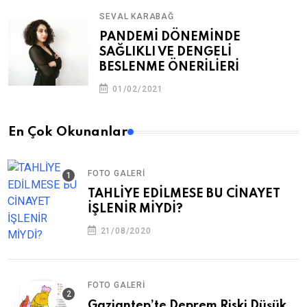
SEVAL KARABAĞ
PANDEMİ DÖNEMİNDE
SAĞLIKLI VE DENGELİ
BESLENME ÖNERİLİERİ
01/02/2021
En Çok Okunanlar
FOTO GALERI
TAHLİYE EDİLMESE BU CİNAYET
İŞLENİR MİYDİ?
21/08/2020
FOTO GALERI
Gaziantep’te Deprem Riski Düşük