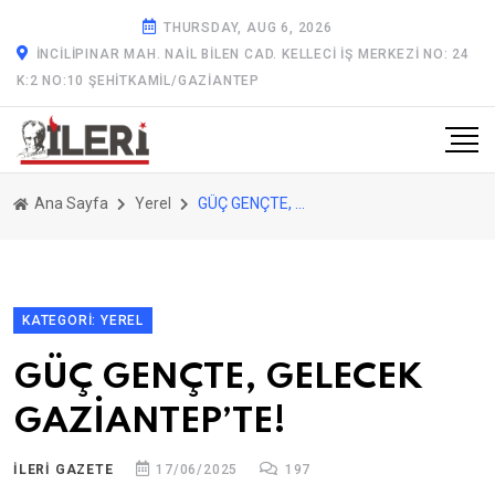
THURSDAY, AUG 6, 2026
İNCILIPINAR MAH. NAIL BILEN CAD. KELLECI İŞ MERKEZI NO: 24
K:2 NO:10 ŞEHITKAMIL/GAZİANTEP
Ana Sayfa
Yerel
GÜÇ GENÇTE, GELECEK GAZİANTEP’TE!
KATEGORI: YEREL
GÜÇ GENÇTE, GELECEK
GAZİANTEP’TE!
ILERİ GAZETE
17/06/2025
197