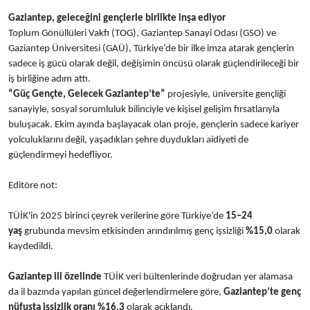
Gaziantep, geleceğini gençlerle birlikte inşa ediyor
Toplum Gönüllüleri Vakfı (TOG), Gaziantep Sanayi Odası (GSO) ve
Gaziantep Üniversitesi (GAÜ), Türkiye’de bir ilke imza atarak gençlerin
sadece iş gücü olarak değil, değişimin öncüsü olarak güçlendirileceği bir
iş birliğine adım attı.
“Güç Gençte, Gelecek Gaziantep’te”
projesiyle, üniversite gençliği
sanayiyle, sosyal sorumluluk bilinciyle ve kişisel gelişim fırsatlarıyla
buluşacak. Ekim ayında başlayacak olan proje, gençlerin sadece kariyer
yolculuklarını değil, yaşadıkları şehre duydukları aidiyeti de
güçlendirmeyi hedefliyor.
Editöre not:
TÜİK'in 2025 birinci çeyrek verilerine göre Türkiye’de
15–24
yaş
grubunda mevsim etkisinden arındırılmış genç işsizliği
%15,0
olarak
kaydedildi.
Gaziantep ili özelinde
TÜİK veri bültenlerinde doğrudan yer alamasa
da il bazında yapılan güncel değerlendirmelere göre,
Gaziantep’te genç
nüfusta işsizlik oranı %16,3
olarak açıklandı.