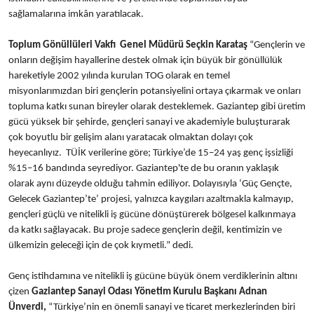
sağlamalarına imkân yaratılacak.
Toplum Gönüllüleri Vakfı Genel Müdürü Seçkin Karataş
“Gençlerin ve
onların değişim hayallerine destek olmak için büyük bir gönüllülük
hareketiyle 2002 yılında kurulan TOG olarak en temel
misyonlarımızdan biri gençlerin potansiyelini ortaya çıkarmak ve onları
topluma katkı sunan bireyler olarak desteklemek. Gaziantep gibi üretim
gücü yüksek bir şehirde, gençleri sanayi ve akademiyle buluşturarak
çok boyutlu bir gelişim alanı yaratacak olmaktan dolayı çok
heyecanlıyız. TÜİK verilerine göre; Türkiye’de 15–24 yaş genç işsizliği
%15–16 bandında seyrediyor. Gaziantep'te de bu oranın yaklaşık
olarak aynı düzeyde olduğu tahmin ediliyor. Dolayısıyla ‘Güç Gençte,
Gelecek Gaziantep’te’ projesi, yalnızca kaygıları azaltmakla kalmayıp,
gençleri güçlü ve nitelikli iş gücüne dönüştürerek bölgesel kalkınmaya
da katkı sağlayacak. Bu proje sadece gençlerin değil, kentimizin ve
ülkemizin geleceği için de çok kıymetli.” dedi.
Genç istihdamına ve nitelikli iş gücüne büyük önem verdiklerinin altını
çizen
Gaziantep Sanayi Odası Yönetim Kurulu Başkanı Adnan
Ünverdi,
“Türkiye’nin en önemli sanayi ve ticaret merkezlerinden biri