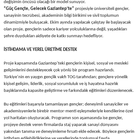
değişimin öncüsü olacağı bir model sunuyor.
“Güç Gençte, Gelecek Gaziantep’te”
projesiyle üniversiteli gençler,
sanayinin tecrübesi, akademinin bilgi birikimi ve sivil toplumun
dinamizmiyle buluşacak. Ekim ayında yapılacak çalıştay ile başlayacak
olan proje, gençlerin sadece kariyer yolculuklarına değil, yaşadıkları
şehre duydukları aidiyete de katkı sunmayı hedefliyor.
İSTİHDAMA VE YEREL ÜRETİME DESTEK
Proje kapsamında Gaziantep’teki gençlerin kişisel, sosyal ve mesleki
gelişimlerini destekleyecek çok yönlü bir program hazırlandı.
Türkiye’nin en yaygın gençlik vakfı TOG tarafından; gençlere yönelik
kişisel gelişim, liderlik, sosyal sorumluluk ve iş hayatına hazırlık
başlıklarında kapasite geliştirme ve farkındalık eğitimleri düzenlenecek.
Bu eğitimleri başarıyla tamamlayan gençler; deneyimli sanayiciler ve
akademisyenlerle birebir mentor-menti eşleşmeleriyle kendilerine özel
yol haritaları oluşturacak. Programın son aşamasında ise gençler,
projeye destek veren firmalarda staj yaparak sanayi dünyasını
yakından tanıma ve deneyimleme fırsatı elde edecek. Böylece gençlerin
istihdam edilebilirliklerine ve yerellerinde toplumsal fayda