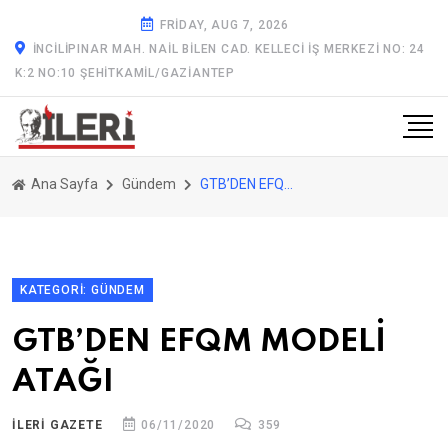
FRIDAY, AUG 7, 2026
İNCILIPINAR MAH. NAIL BILEN CAD. KELLECI İŞ MERKEZI NO: 24
K:2 NO:10 ŞEHITKAMIL/GAZİANTEP
Ana Sayfa
Gündem
GTB’DEN EFQM MODELİ ATAĞI
KATEGORI: GÜNDEM
GTB’DEN EFQM MODELİ
ATAĞI
ILERİ GAZETE
06/11/2020
359