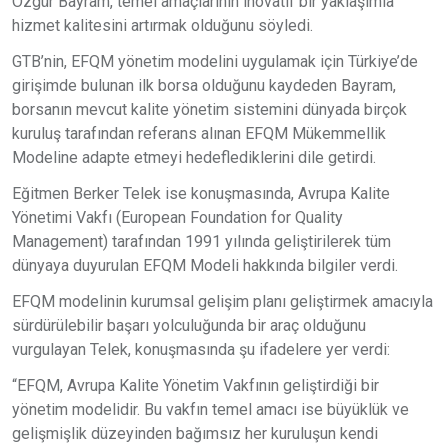
Özgür Bayram, temel amaçlarının inovatif bir yaklaşımla
hizmet kalitesini artırmak olduğunu söyledi.
GTB’nin, EFQM yönetim modelini uygulamak için Türkiye’de
girişimde bulunan ilk borsa olduğunu kaydeden Bayram,
borsanın mevcut kalite yönetim sistemini dünyada birçok
kuruluş tarafından referans alınan EFQM Mükemmellik
Modeline adapte etmeyi hedeflediklerini dile getirdi.
Eğitmen Berker Telek ise konuşmasında, Avrupa Kalite
Yönetimi Vakfı (European Foundation for Quality
Management) tarafından 1991 yılında geliştirilerek tüm
dünyaya duyurulan EFQM Modeli hakkında bilgiler verdi.
EFQM modelinin kurumsal gelişim planı geliştirmek amacıyla
sürdürülebilir başarı yolculuğunda bir araç olduğunu
vurgulayan Telek, konuşmasında şu ifadelere yer verdi:
“EFQM, Avrupa Kalite Yönetim Vakfının geliştirdiği bir
yönetim modelidir. Bu vakfın temel amacı ise büyüklük ve
gelişmişlik düzeyinden bağımsız her kuruluşun kendi