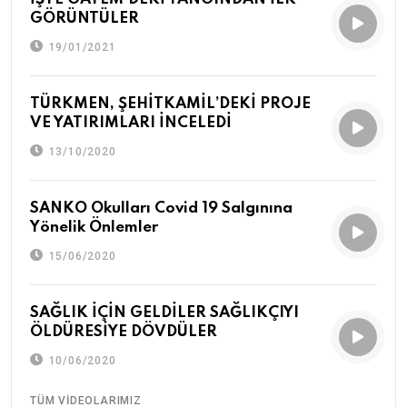
GÖRÜNTÜLER
19/01/2021
TÜRKMEN, ŞEHİTKAMİL’DEKİ PROJE
VE YATIRIMLARI İNCELEDİ
13/10/2020
SANKO Okulları Covid 19 Salgınına
Yönelik Önlemler
15/06/2020
SAĞLIK İÇİN GELDİLER SAĞLIKÇIYI
ÖLDÜRESİYE DÖVDÜLER
10/06/2020
TÜM VIDEOLARIMIZ