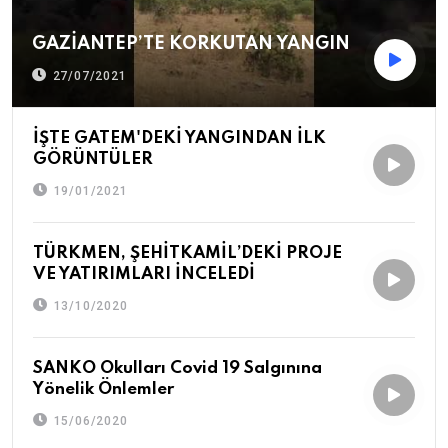
GAZİANTEP’TE KORKUTAN YANGIN
27/07/2021
İŞTE GATEM'DEKİ YANGINDAN İLK
GÖRÜNTÜLER
19/01/2021
TÜRKMEN, ŞEHİTKAMİL’DEKİ PROJE
VE YATIRIMLARI İNCELEDİ
13/10/2020
SANKO Okulları Covid 19 Salgınına
Yönelik Önlemler
15/06/2020