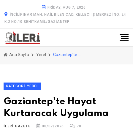
FRIDAY, AUG 7, 2026
İNCILIPINAR MAH. NAIL BILEN CAD. KELLECI İŞ MERKEZI NO: 24
K:2 NO:10 ŞEHITKAMIL/GAZİANTEP
Ana Sayfa
Yerel
Gaziantep'te Hayat Kurtaracak Uygulama
KATEGORI: YEREL
Gaziantep'te Hayat
Kurtaracak Uygulama
ILERİ GAZETE
08/07/2026
70