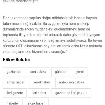
şekilde tasarlanmıştır.
Doğru zamanda yapılan doğru müdahale bir insanın hayata
tutunmasını sağlayabilir. Bu uygulamayla hem ani kalp
durmalarında erken müdahaleyi güçlendirmeyi hem de
toplumda ilk yardım bilincini artırarak daha güvenli bir yaşam
kültürünün oluşmasına katkı sağlamayı hedefliyoruz. İlerleyen
süreçte OED cihazlarının sayısını artırarak daha fazla noktada
vatandaşlarımızın hizmetine sunacağız."
Etiket Bulutu:
gaziantep
son dakika
gündem
yerel
antep haber
yerel haber
antep son dakika
ileri gazete
ileri haber
gaziantep ileri gazete
haberler
sıcak haber