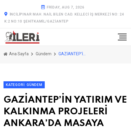
FRIDAY, AUG 7, 2026
İNCILIPINAR MAH. NAIL BILEN CAD. KELLECI İŞ MERKEZI NO: 24
K:2 NO:10 ŞEHITKAMIL/GAZİANTEP
Ana Sayfa
Gündem
GAZİANTEP’İN YATIRIM VE KALKINMA PROJELERİ ANKARA’DA MASAYA YATIRILDI
KATEGORI: GÜNDEM
GAZİANTEP’İN YATIRIM VE
KALKINMA PROJELERİ
ANKARA’DA MASAYA