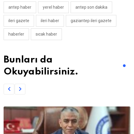
antep haber
yerel haber
antep son dakika
ileri gazete
ileri haber
gaziantep ileri gazete
haberler
sıcak haber
Bunları da
Okuyabilirsiniz.