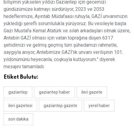
bilişimin yükselen yıldızı Gaziantep için gecemizi
gündüzümüze katmayı sürdürüyor, 2023 ve 2053
hedeflerimize, Ayıntab Müdafaası ruhuyla, GAZİ unvanımızın
yüklediği şerefli sorumlulukla yürüyoruz. Bu vesileyle başta
Gazi Mustafa Kemal Atatürk ve silah arkadaşları olmak üzere,
Antebin GAZİ olması için vatan toprağına düşen 6317
şehidimizi ve gelmiş geçmiş tüm şühedamızı rahmetle,
saygıyla anıyor, Antebimize GAZİ’lik unvanı verilişinin 101.
yıldönümünü heyecanla, coşkuyla kutluyorum.” diyerek
mesajını tamamladı.
Etiket Bulutu:
gaziantep
gaziantep haber
ileri gazete
ileri gazetesi
gaziantep gazete
yerel haber
son dakika