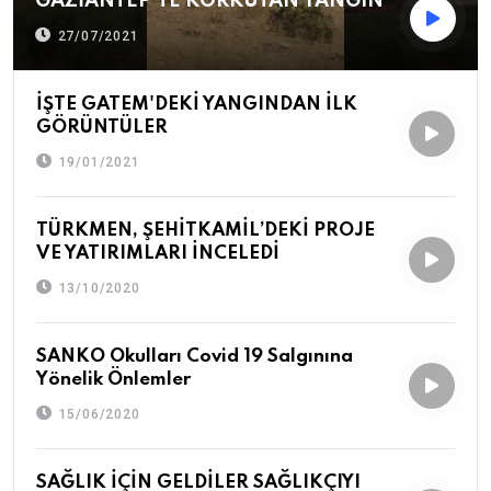
GAZİANTEP’TE KORKUTAN YANGIN
27/07/2021
İŞTE GATEM'DEKİ YANGINDAN İLK
GÖRÜNTÜLER
19/01/2021
TÜRKMEN, ŞEHİTKAMİL’DEKİ PROJE
VE YATIRIMLARI İNCELEDİ
13/10/2020
SANKO Okulları Covid 19 Salgınına
Yönelik Önlemler
15/06/2020
SAĞLIK İÇİN GELDİLER SAĞLIKÇIYI