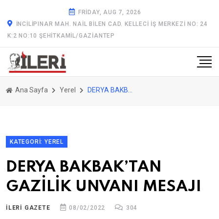
FRIDAY, AUG 7, 2026
İNCILIPINAR MAH. NAIL BILEN CAD. KELLECI İŞ MERKEZI NO: 24
K:2 NO:10 ŞEHITKAMIL/GAZİANTEP
Ana Sayfa
Yerel
DERYA BAKBAK’TAN GAZİLİK UNVANI MESAJI
KATEGORI: YEREL
DERYA BAKBAK’TAN
GAZİLİK UNVANI MESAJI
ILERİ GAZETE
08/02/2022
304