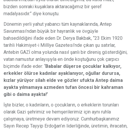
bizden sonraki kuşaklara aktaracağımız bir şeref
madalyasıdır.” diye konuştu.
Dönemin yerli yahut yabancı tüm kaynaklarında, Antep
Savunması’ndan büyük bir hayranlık ve övgüyle
bahsedildiğini ifade eden Dr. Derya Bakbak, “23 Ekim 1920
tarihli Hakimiyet-i Millîye Gazetesi’nde çıkan şu satırlar,
Antebin GAZİ olma yolunda nasıl şanlı bir direniş gösterdiğini,
vatan namustur anlayışıyla en önde koştuğunu çok çarpıcı
biçimde ifade eder:
‘Babalar düşerse çocuklar kalkıyor,
erkekler ölürse kadınlar ayaklanıyor, oğullar durursa,
kızlar yürüyor silah elde ve gözler ufukta Antep daima
ayakta yılmamaya azmeden tufan öncesi bir kahraman
gibi o daima ayakta!’
İşte bizler, o kadınların, o çocukların, o erkeklerin torunları
olarak Gazi şehrimiz ve hemşerilerimiz için aynı ruhla
çalışmaya, üretmeye devam ediyoruz. Cumhurbaşkanımız
Sayın Recep Tayyip Erdoğan’ın liderliğinde, üretimin, ihracatın,