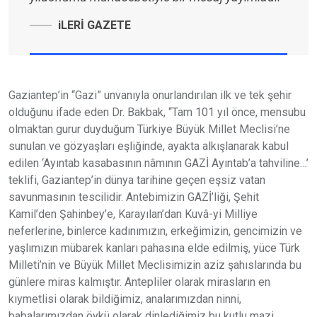
iLERİ GAZETE
Gaziantep’in “Gazi” unvanıyla onurlandırılan ilk ve tek şehir
olduğunu ifade eden Dr. Bakbak, “Tam 101 yıl önce, mensubu
olmaktan gurur duyduğum Türkiye Büyük Millet Meclisi’ne
sunulan ve gözyaşları eşliğinde, ayakta alkışlanarak kabul
edilen ‘Ayıntab kasabasının nâmının GAZİ Ayıntab’a tahviline…’
teklifi, Gaziantep’in dünya tarihine geçen eşsiz vatan
savunmasının tescilidir. Antebimizin GAZİ’liği, Şehit
Kamil’den Şahinbey’e, Karayılan’dan Kuvâ-yi Milliye
neferlerine, binlerce kadınımızın, erkeğimizin, gencimizin ve
yaşlımızın mübarek kanları pahasına elde edilmiş, yüce Türk
Milleti’nin ve Büyük Millet Meclisimizin aziz şahıslarında bu
günlere miras kalmıştır. Antepliler olarak mirasların en
kıymetlisi olarak bildiğimiz, analarımızdan ninni,
babalarımızdan öykü olarak dinlediğimiz bu kutlu mazi,