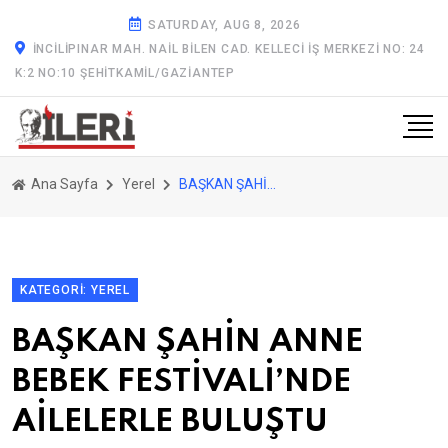
SATURDAY, AUG 8, 2026
İNCILIPINAR MAH. NAIL BILEN CAD. KELLECI İŞ MERKEZI NO: 24
K:2 NO:10 ŞEHITKAMIL/GAZİANTEP
Ana Sayfa
Yerel
BAŞKAN ŞAHİN ANNE BEBEK FESTİVALİ’NDE AİLELERLE BULUŞTU
KATEGORI: YEREL
BAŞKAN ŞAHİN ANNE
BEBEK FESTİVALİ’NDE
AİLELERLE BULUŞTU