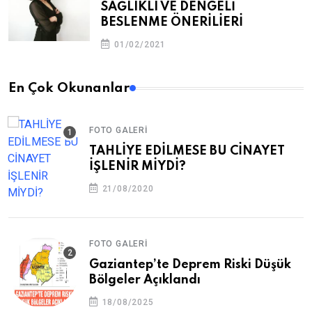
SAĞLIKLI VE DENGELİ
BESLENME ÖNERİLİERİ
01/02/2021
En Çok Okunanlar
FOTO GALERI
TAHLİYE EDİLMESE BU CİNAYET
İŞLENİR MİYDİ?
21/08/2020
FOTO GALERI
Gaziantep’te Deprem Riski Düşük
Bölgeler Açıklandı
18/08/2025