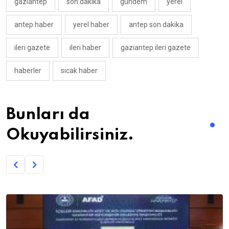
gaziantep
son dakika
gündem
yerel
antep haber
yerel haber
antep son dakika
ileri gazete
ileri haber
gaziantep ileri gazete
haberler
sıcak haber
Bunları da
Okuyabilirsiniz.